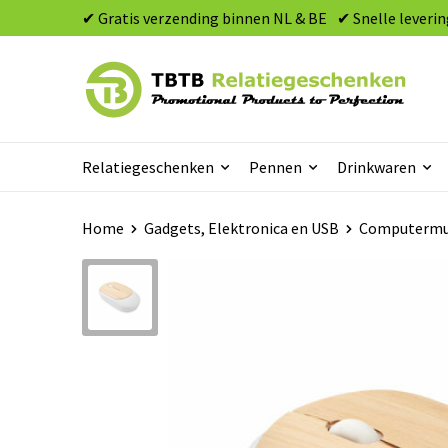
✔ Gratis verzending binnen NL & BE
✔ Snelle leverin
Relatiegeschenken
Pennen
Drinkwaren
Home
Gadgets, Elektronica en USB
Computermu