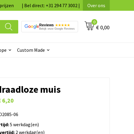
prijzen
| Bel direct: +31 294 77 3002 |
Over ons
0
Reviews
★★★★★
€ 0,00
Bekijk onze Google Reviews
ope
Custom Made
raadloze muis
€ 6,20
2085-06
tijd:
5 werkdag(en)
ertijd:
2 werkdag(en)