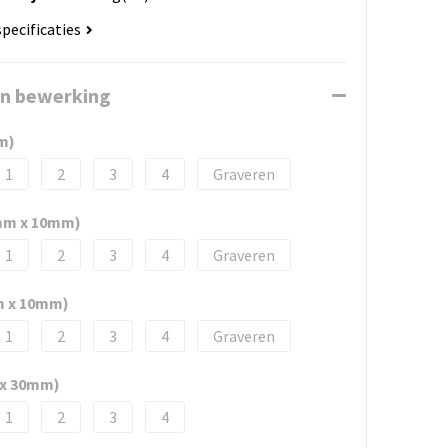
specificaties
en bewerking
m)
1
2
3
4
Graveren
 mm x 10mm)
1
2
3
4
Graveren
m x 10mm)
1
2
3
4
Graveren
 x 30mm)
1
2
3
4