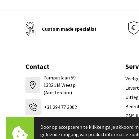
Custom made specialist
Contact
Serv
Pampuslaan 59
Veelg
1382 JM Weesp
Levert
(Amsterdam)
Uitleg
Bedru
+31 294 77 3002
PMS K
Hoe l
verkoop@tbtb.nl
Door op accepteren te klikken ga je akkoord m
geldende omgang van productinformatie zoal
Zicht