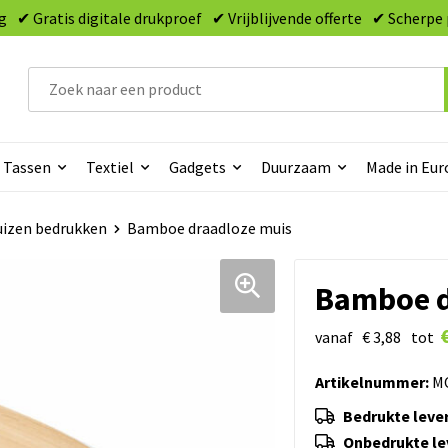
g
✔ Gratis digitale drukproef
✔ Vrijblijvende offerte
✔ Scherpe 
Tassen
Textiel
Gadgets
Duurzaam
Made in Eur
izen bedrukken
Bamboe draadloze muis
Bamboe d
vanaf
€ 3,88
tot
Artikelnummer:
MO
Bedrukte lever
Onbedrukte lev