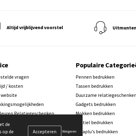
Altijd vrijblijvend voorstel
Uitmunten
ice
Populaire Categorie
estelde vragen
Pennen bedrukken
ijd / kosten
Tassen bedrukken
 website
Duurzame relatiegeschenke
kkingsmogelijkheden
Gadgets bedrukken
leuren Relatiegeschenken
Mokken bedrukken
ogo aanleveren?
Textiel bedrukken
et de
s op de
exemplaar / Samples aanvragen
Paraplu's bedrukken
Weigeren