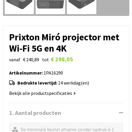
Prixton Miró projector met
Wi-Fi 5G en 4K
€ 298,05
vanaf
€ 240,89
tot
Artikelnummer:
1PA16290
Bedrukte levertijd:
14 werkdag(en)
Bekijk alle productspecificaties
1. Aantal producten
De minimale bestel afname zonder opdruk is 1