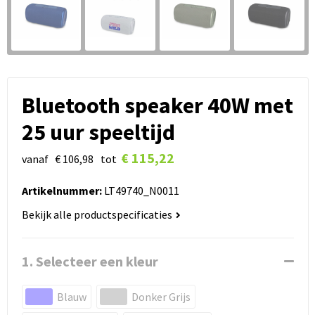
Bluetooth speaker 40W met
25 uur speeltijd
€ 115,22
vanaf
€ 106,98
tot
Artikelnummer:
LT49740_N0011
Bekijk alle productspecificaties
1. Selecteer een kleur
Blauw
Donker Grijs