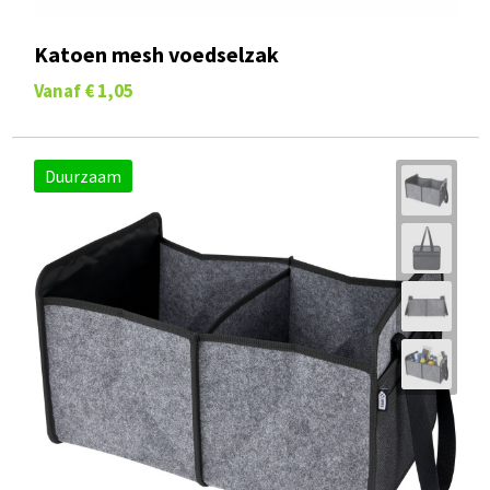
Katoen mesh voedselzak
Vanaf
€ 1,05
Duurzaam