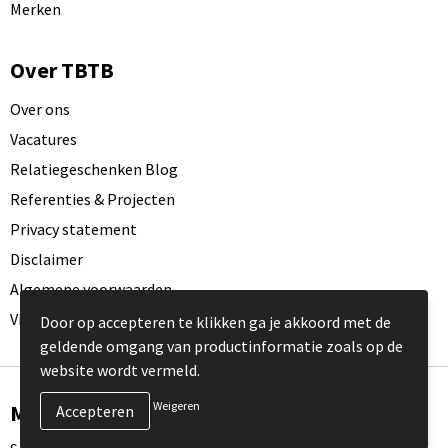
Merken
Over TBTB
Over ons
Vacatures
Relatiegeschenken Blog
Referenties & Projecten
Privacy statement
Disclaimer
Algemene voorwaarden
Visit our EU website
Door op accepteren te klikken ga je akkoord met de
geldende omgang van productinformatie zoals op de
website wordt vermeld.
Weigeren
Meld je aan voor onze nieuwsbrief