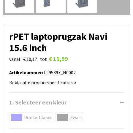
rPET laptoprugzak Navi
15.6 inch
€ 11,99
vanaf
€ 10,17
tot
Artikelnummer:
LT95397_N0002
Bekijk alle productspecificaties
1. Selecteer een kleur
Donkerblauw
Zwart