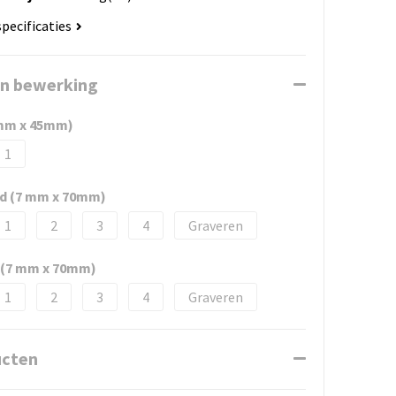
specificaties
en bewerking
mm x 45mm)
1
ed (7 mm x 70mm)
1
2
3
4
Graveren
d (7 mm x 70mm)
1
2
3
4
Graveren
ucten