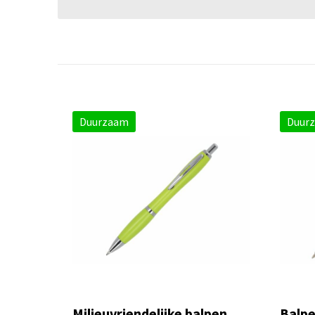
Duurzaam
Duur
Milieuvriendelijke balpen
Balpe