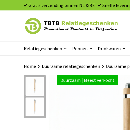
✔ Gratis verzending binnen NL & BE
✔ Snelle leverin
Relatiegeschenken
Pennen
Drinkwaren
Home
Duurzame relatiegeschenken
Duurzame p
Duurzaam | Meest verkocht