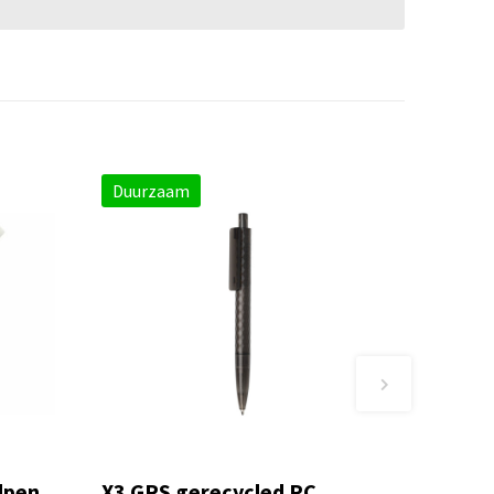
Duurzaam
lpen
X3 GRS gerecycled PC