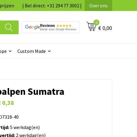
prijzen
| Bel direct: +31 294 77 3002 |
Over ons
0
Reviews
★★★★★
€ 0,00
Bekijk onze Google Reviews
ope
Custom Made
alpen Sumatra
€ 0,38
7318-40
tijd:
5 werkdag(en)
ertijd:
2 werkdag(en)