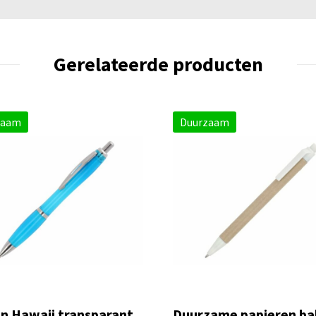
Gerelateerde producten
zaam
Duurzaam
n Hawaii transparant
Duurzame papieren ba