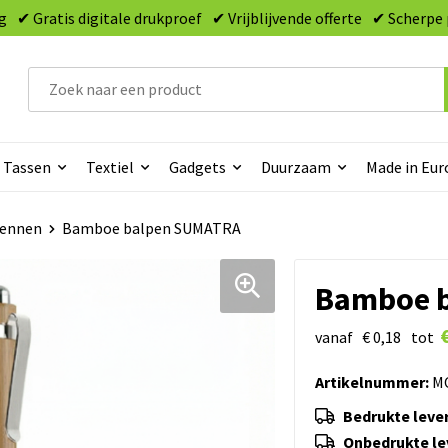
g
✔ Gratis digitale drukproef
✔ Vrijblijvende offerte
✔ Scherpe 
Tassen
Textiel
Gadgets
Duurzaam
Made in Eur
ennen
Bamboe balpen SUMATRA
Bamboe b
vanaf
€ 0,18
tot
Artikelnummer:
MO
Bedrukte lever
Onbedrukte lev