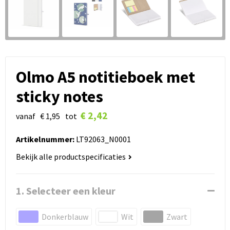
Olmo A5 notitieboek met
sticky notes
€ 2,42
vanaf
€ 1,95
tot
Artikelnummer:
LT92063_N0001
Bekijk alle productspecificaties
1. Selecteer een kleur
Donkerblauw
Wit
Zwart