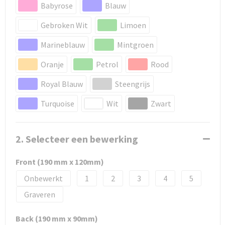
Babyrose
Blauw
Gebroken Wit
Limoen
Marineblauw
Mintgroen
Oranje
Petrol
Rood
Royal Blauw
Steengrijs
Turquoise
Wit
Zwart
2. Selecteer een bewerking
Front (190 mm x 120mm)
Onbewerkt
1
2
3
4
5
Graveren
Back (190 mm x 90mm)