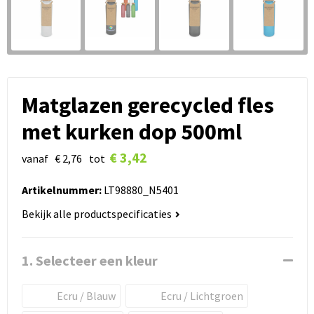
Matglazen gerecycled fles
met kurken dop 500ml
€ 3,42
vanaf
€ 2,76
tot
Artikelnummer:
LT98880_N5401
Bekijk alle productspecificaties
1. Selecteer een kleur
Ecru / Blauw
Ecru / Lichtgroen