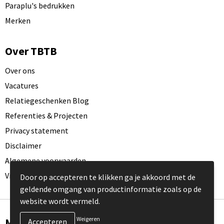
Paraplu's bedrukken
Merken
Over TBTB
Over ons
Vacatures
Relatiegeschenken Blog
Referenties & Projecten
Privacy statement
Disclaimer
Algemene voorwaarden
Visit our EU website
Door op accepteren te klikken ga je akkoord met de
geldende omgang van productinformatie zoals op de
website wordt vermeld.
Weigeren
Meld je aan voor onze nieuwsbrief