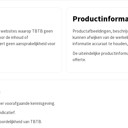
Productinforma
ne websites waarop TBTB geen
Productafbeeldingen, beschrijvi
oor de inhoud of
kunnen afwijken van de werkeli
ert geen aansprakelijkheid voor
informatie accuraat te houden
De uiteindelijke productinforma
offerte.
n
der voorafgaande kennisgeving.
dicatief.
oordelijkheid van TBTB.