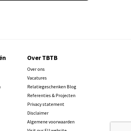
ën
Over TBTB
Over ons
Vacatures
n
Relatiegeschenken Blog
Referenties & Projecten
Privacy statement
Disclaimer
Algemene voorwaarden
Visit our EU website