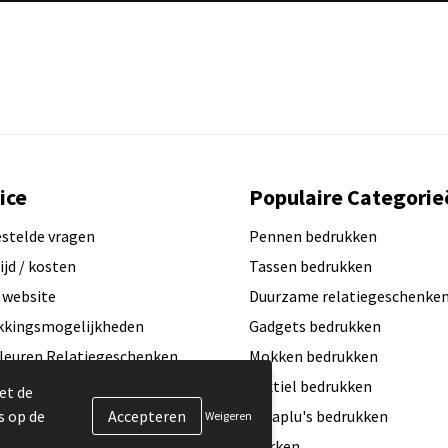
ice
Populaire Categorie
estelde vragen
Pennen bedrukken
ijd / kosten
Tassen bedrukken
 website
Duurzame relatiegeschenke
kkingsmogelijkheden
Gadgets bedrukken
leuren Relatiegeschenken
Mokken bedrukken
ogo aanleveren?
Textiel bedrukken
et de
s op de
exemplaar / Samples aanvragen
Paraplu's bedrukken
Weigeren
aamheid & MVO
Merken