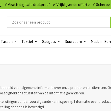
g
✔ Gratis digitale drukproef
✔ Vrijblijvende offerte
✔ Scherpe 
Tassen
Textiel
Gadgets
Duurzaam
Made in Eur
s bedoeld voor algemene informatie over onze producten en diensten. 
olledigheid of actualiteit van de informatie garanderen.
te wijzigen zonder voorafgaande kennisgeving. Informatie over producte
telling door ons is bevestigd.