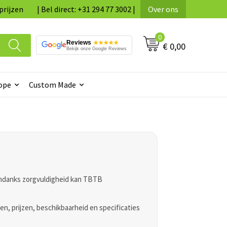
prijzen
| Bel direct: +31 294 77 3002 |
Over ons
0
Reviews
★★★★★
€ 0,00
Bekijk onze Google Reviews
ope
Custom Made
Ondanks zorgvuldigheid kan TBTB
n, prijzen, beschikbaarheid en specificaties