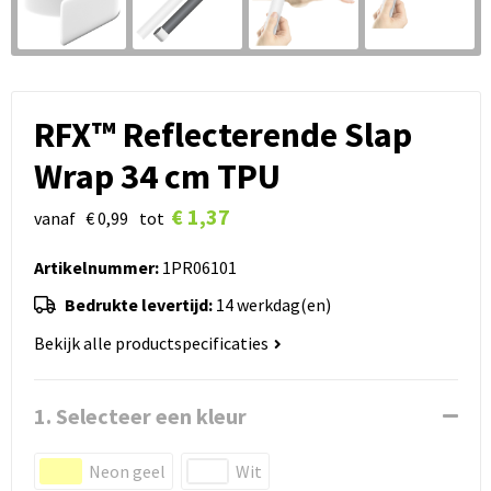
RFX™ Reflecterende Slap
Wrap 34 cm TPU
€ 1,37
vanaf
€ 0,99
tot
Artikelnummer:
1PR06101
Bedrukte levertijd:
14 werkdag(en)
Bekijk alle productspecificaties
1. Selecteer een kleur
Neon geel
Wit