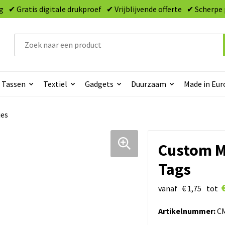
g
✔ Gratis digitale drukproef
✔ Vrijblijvende offerte
✔ Scherpe 
Tassen
Textiel
Gadgets
Duurzaam
Made in Eur
jes
Custom M
Tags
vanaf
€ 1,75
tot
Artikelnummer:
CM