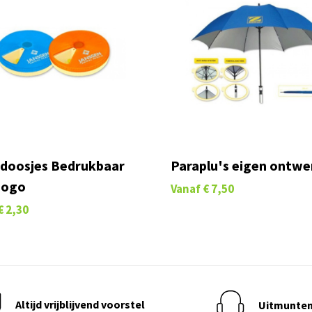
ndoosjes Bedrukbaar
Paraplu's eigen ontwe
Logo
Vanaf
€ 7,50
€ 2,30
Altijd vrijblijvend voorstel
Uitmunten