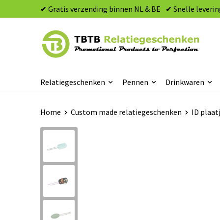
✔ Gratis verzending binnen NL & BE
✔ Snelle leverin
Relatiegeschenken
Pennen
Drinkwaren
Home
Custom made relatiegeschenken
ID plaat