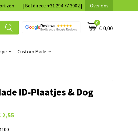
prijzen
| Bel direct: +31 294 77 3002 |
Over ons
0
Reviews
★★★★★
€ 0,00
Bekijk onze Google Reviews
ope
Custom Made
ade ID-Plaatjes & Dog
€ 2,55
100