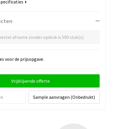
specificaties
ucten
estel afname zonder opdruk is 500 stuk(s)
es voor de prijsopgave.
Vrijblijvende offerte
en
Sample aanvragen (Onbedrukt)