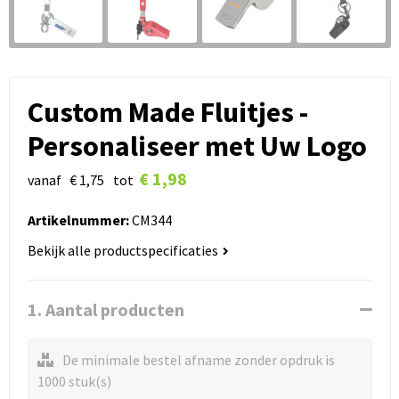
Custom Made Fluitjes -
Personaliseer met Uw Logo
€ 1,98
vanaf
€ 1,75
tot
Artikelnummer:
CM344
Bekijk alle productspecificaties
1. Aantal producten
De minimale bestel afname zonder opdruk is
1000 stuk(s)