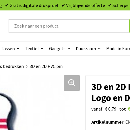
g
✔ Gratis digitale drukproef
✔ Vrijblijvende offerte
✔ Scherpe 
Tassen
Textiel
Gadgets
Duurzaam
Made in Eur
s bedrukken
3D en 2D PVC pin
3D en 2D 
Logo en D
vanaf
€ 0,79
tot
Artikelnummer:
CM