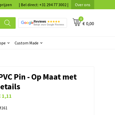
prijzen
| Bel direct: +31 294 77 3002 |
Over ons
0
Reviews
★★★★★
€ 0,00
Bekijk onze Google Reviews
ope
Custom Made
PVC Pin - Op Maat met
etails
€ 1,11
161