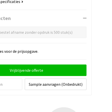
specificaties
ucten
estel afname zonder opdruk is 500 stuk(s)
es voor de prijsopgave.
Vrijblijvende offerte
en
Sample aanvragen (Onbedrukt)