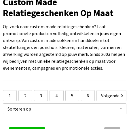
Custom Made
Sportartikelen bedrukken
Touch pennen bedrukken
Rugzakken bedrukken
Caps bedrukken
USB sticks bedrukken
Relatiegeschenken Op Maat
Kantoorartikelen bedrukken
Luxe pennen bedrukken
Promotietassen bedrukken
Mutsen bedrukken
Computermuizen bedrukken
Op zoek naar custom made relatiegeschenken? Laat
Paraplu's bedrukken
Metalen pennen
Draagtassen bedrukken
Bodywarmers bedrukken
promotionele producten volledig ontwikkelen in jouw eigen
ontwerp. Van custom made sokken en handdoeken tot
sleutelhangers en poncho's: kleuren, materialen, vormen en
Gereedschap bedrukken
Markeerstiften bedrukken
Handdoeken bedrukken
afwerking worden afgestemd op jouw merk. Sinds 2003 helpen
wij bedrijven met unieke relatiegeschenken op maat voor
evenementen, campagnes en promotionele acties.
1
2
3
4
5
6
Volgende