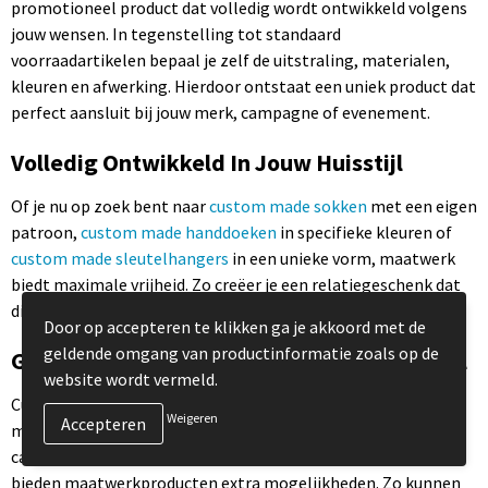
promotioneel product dat volledig wordt ontwikkeld volgens
jouw wensen. In tegenstelling tot standaard
voorraadartikelen bepaal je zelf de uitstraling, materialen,
kleuren en afwerking. Hierdoor ontstaat een uniek product dat
perfect aansluit bij jouw merk, campagne of evenement.
Volledig Ontwikkeld In Jouw Huisstijl
Of je nu op zoek bent naar
custom made sokken
met een eigen
patroon,
custom made handdoeken
in specifieke kleuren of
custom made sleutelhangers
in een unieke vorm, maatwerk
biedt maximale vrijheid. Zo creëer je een relatiegeschenk dat
direct herkenbaar is voor jouw doelgroep.
Door op accepteren te klikken ga je akkoord met de
geldende omgang van productinformatie zoals op de
Geschikt Voor Campagnes, Events En Retail
website wordt vermeld.
Custom made producten worden veel ingezet voor
Weigeren
merkactivaties, beurzen, festivals en promotionele
campagnes. Ook voor retailconcepten en merchandising
bieden maatwerkproducten extra mogelijkheden. Zo kunnen