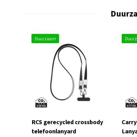
Duurza
Duurzaam
Duur
RCS gerecycled crossbody
Carry
telefoonlanyard
Lanya