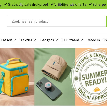
g
✔ Gratis digitale drukproef
✔ Vrijblijvende offerte
✔ Scherpe 
Tassen
Textiel
Gadgets
Duurzaam
Made in Eur