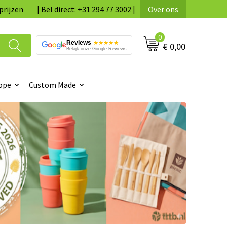
prijzen
| Bel direct: +31 294 77 3002 |
Over ons
0
Reviews
★★★★★
€ 0,00
Bekijk onze Google Reviews
ope
Custom Made