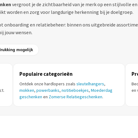
enken
vergroot je de zichtbaarheid van je merk op een stijlvolle en
ikt worden en zorg voor langdurige herkenning bij je doelgroep.
 onboarding en relatiebeheer: binnen ons uitgebreide assortiment
bij jouw wensen.
rukking mogelijk
Populaire categorieën
Pr
Ontdek onze hardlopers zoals
sleutelhangers
,
Bed
ct.
mokken
,
powerbanks
,
notitieboekjes
,
Moederdag
en 
geschenken
en
Zomerse Relatiegeschenken
.