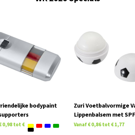
riendelijke bodypaint
Zuri Voetbalvormige Va
supporters
Lippenbalsem met SPF
€ 0,98
tot
€
Vanaf
€ 0,86
tot
€ 1,77