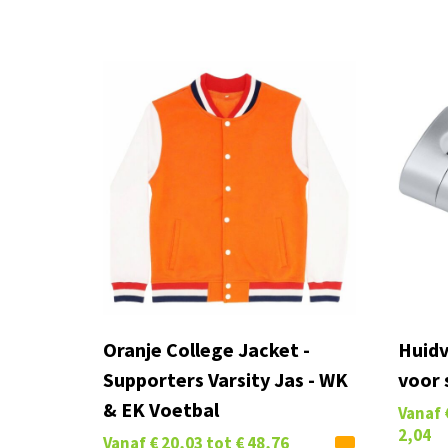
Oranje College Jacket -
Huidv
Supporters Varsity Jas - WK
voor 
& EK Voetbal
Vanaf
2,04
Vanaf
€ 20,03
tot
€ 48,76