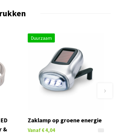
drukken
Duurzaam
LED
Zaklamp op groene energie
r &
Vanaf
€ 4,04